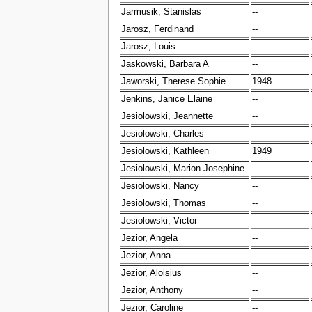
Jarmusik, Stanislas
--
Jarosz, Ferdinand
--
Jarosz, Louis
--
Jaskowski, Barbara A
--
Jaworski, Therese Sophie
1948
Jenkins, Janice Elaine
--
Jesiolowski, Jeannette
--
Jesiolowski, Charles
--
Jesiolowski, Kathleen
1949
Jesiolowski, Marion Josephine
--
Jesiolowski, Nancy
--
Jesiolowski, Thomas
--
Jesiolowski, Victor
--
Jezior, Angela
--
Jezior, Anna
--
Jezior, Aloisius
--
Jezior, Anthony
--
Jezior, Caroline
--