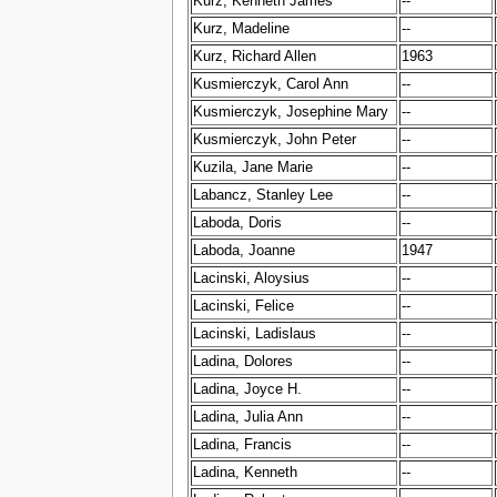
Kurz, Kenneth James
--
Kurz, Madeline
--
Kurz, Richard Allen
1963
Kusmierczyk, Carol Ann
--
Kusmierczyk, Josephine Mary
--
Kusmierczyk, John Peter
--
Kuzila, Jane Marie
--
Labancz, Stanley Lee
--
Laboda, Doris
--
Laboda, Joanne
1947
Lacinski, Aloysius
--
Lacinski, Felice
--
Lacinski, Ladislaus
--
Ladina, Dolores
--
Ladina, Joyce H.
--
Ladina, Julia Ann
--
Ladina, Francis
--
Ladina, Kenneth
--