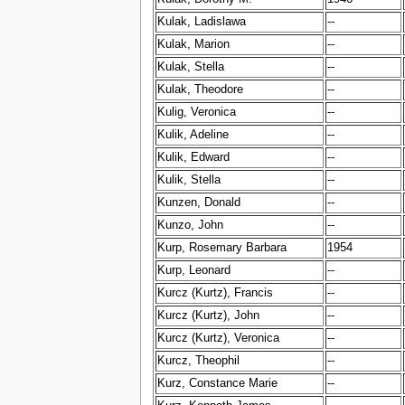
Kulak, Ladislawa
--
Kulak, Marion
--
Kulak, Stella
--
Kulak, Theodore
--
Kulig, Veronica
--
Kulik, Adeline
--
Kulik, Edward
--
Kulik, Stella
--
Kunzen, Donald
--
Kunzo, John
--
Kurp, Rosemary Barbara
1954
Kurp, Leonard
--
Kurcz (Kurtz), Francis
--
Kurcz (Kurtz), John
--
Kurcz (Kurtz), Veronica
--
Kurcz, Theophil
--
Kurz, Constance Marie
--