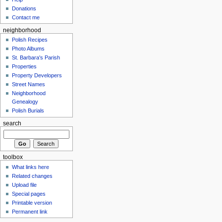
Donations
Contact me
neighborhood
Polish Recipes
Photo Albums
St. Barbara's Parish
Properties
Property Developers
Street Names
Neighborhood
Genealogy
Polish Burials
search
toolbox
What links here
Related changes
Upload file
Special pages
Printable version
Permanent link