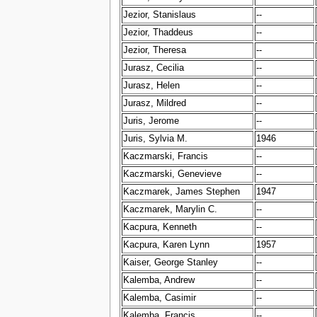
Jezior, Stanislaus
--
Jezior, Thaddeus
--
Jezior, Theresa
--
Jurasz, Cecilia
--
Jurasz, Helen
--
Jurasz, Mildred
--
Juris, Jerome
--
Juris, Sylvia M.
1946
Kaczmarski, Francis
--
Kaczmarski, Genevieve
--
Kaczmarek, James Stephen
1947
Kaczmarek, Marylin C.
--
Kacpura, Kenneth
--
Kacpura, Karen Lynn
1957
Kaiser, George Stanley
--
Kalemba, Andrew
--
Kalemba, Casimir
--
Kalemba, Francis
--