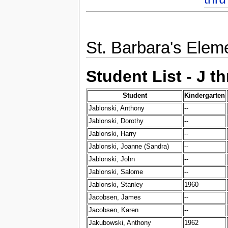
St. Barbara's Elem
Student List - J th
Student
Kindergarten
Jablonski, Anthony
--
Jablonski, Dorothy
--
Jablonski, Harry
--
Jablonski, Joanne (Sandra)
--
Jablonski, John
--
Jablonski, Salome
--
Jablonski, Stanley
1960
Jacobsen, James
--
Jacobsen, Karen
--
Jakubowski, Anthony
1962