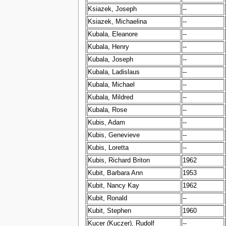
Ksiazek, Joseph
--
Ksiazek, Michaelina
--
Kubala, Eleanore
--
Kubala, Henry
--
Kubala, Joseph
--
Kubala, Ladislaus
--
Kubala, Michael
--
Kubala, Mildred
--
Kubala, Rose
--
Kubis, Adam
--
Kubis, Genevieve
--
Kubis, Loretta
--
Kubis, Richard Briton
1962
Kubit, Barbara Ann
1953
Kubit, Nancy Kay
1962
Kubit, Ronald
--
Kubit, Stephen
1960
Kucer (Kuczer), Rudolf
--