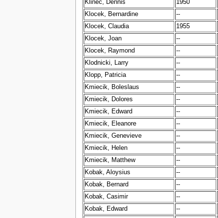
Klinec, Dennis
1950
Klocek, Bernardine
--
Klocek, Claudia
1955
Klocek, Joan
--
Klocek, Raymond
--
Klodnicki, Larry
--
Klopp, Patricia
--
Kmiecik, Boleslaus
--
Kmiecik, Dolores
--
Kmiecik, Edward
--
Kmiecik, Eleanore
--
Kmiecik, Genevieve
--
Kmiecik, Helen
--
Kmiecik, Matthew
--
Kobak, Aloysius
--
Kobak, Bernard
--
Kobak, Casimir
--
Kobak, Edward
--