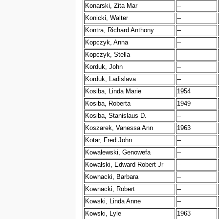
Konarski, Zita Mar
--
Konicki, Walter
--
Kontra, Richard Anthony
--
Kopczyk, Anna
--
Kopczyk, Stella
--
Korduk, John
--
Korduk, Ladislava
--
Kosiba, Linda Marie
1954
Kosiba, Roberta
1949
Kosiba, Stanislaus D.
--
Koszarek, Vanessa Ann
1963
Kotar, Fred John
--
Kowalewski, Genowefa
--
Kowalski, Edward Robert Jr
--
Kownacki, Barbara
--
Kownacki, Robert
--
Kowski, Linda Anne
--
Kowski, Lyle
1963