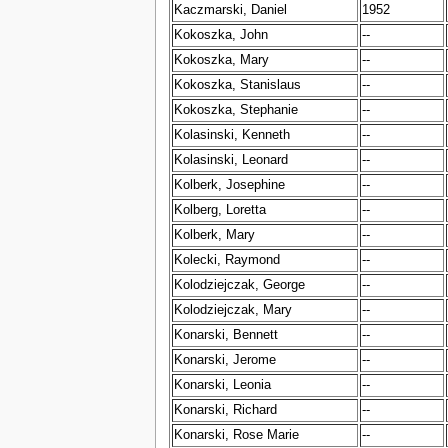
Kaczmarski, Daniel
1952
Kokoszka, John
--
Kokoszka, Mary
--
Kokoszka, Stanislaus
--
Kokoszka, Stephanie
--
Kolasinski, Kenneth
--
Kolasinski, Leonard
--
Kolberk, Josephine
--
Kolberg, Loretta
--
Kolberk, Mary
--
Kolecki, Raymond
--
Kolodziejczak, George
--
Kolodziejczak, Mary
--
Konarski, Bennett
--
Konarski, Jerome
--
Konarski, Leonia
--
Konarski, Richard
--
Konarski, Rose Marie
--