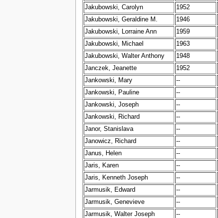
Jakubowski, Carolyn
1952
Jakubowski, Geraldine M.
1946
Jakubowski, Lorraine Ann
1959
Jakubowski, Michael
1963
Jakubowski, Walter Anthony
1948
Janczek, Jeanette
1952
Jankowski, Mary
--
Jankowski, Pauline
--
Jankowski, Joseph
--
Jankowski, Richard
--
Janor, Stanislava
--
Janowicz, Richard
--
Janus, Helen
--
Jaris, Karen
--
Jaris, Kenneth Joseph
--
Jarmusik, Edward
--
Jarmusik, Genevieve
--
Jarmusik, Walter Joseph
--