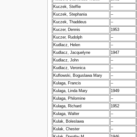
Kuczek, Steffie
--
Kuczek, Stephania
--
Kuczek, Thaddeus
--
Kuczer, Dennis
1953
Kuczer, Rudolph
--
Kudlacz, Helen
--
Kudlacz, Jacquelyne
1947
Kudlacz, John
--
Kudlacz, Veronica
--
Kuflowski, Boguslawa Mary
--
Kulaga, Francis
--
Kulaga, Linda Mary
1949
Kulaga, Philomine
--
Kulaga, Richard
1952
Kulaga, Walter
--
Kulak, Boleslawa
--
Kulak, Chester
--
Kulak, Dorothy M.
1946