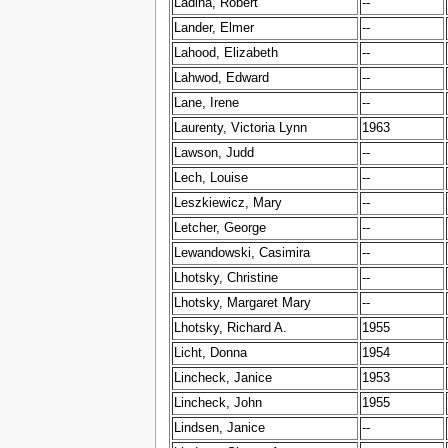
Ladina, Robert
--
Lander, Elmer
--
Lahood, Elizabeth
--
Lahwod, Edward
--
Lane, Irene
--
Laurenty, Victoria Lynn
1963
Lawson, Judd
--
Lech, Louise
--
Leszkiewicz, Mary
--
Letcher, George
--
Lewandowski, Casimira
--
Lhotsky, Christine
--
Lhotsky, Margaret Mary
--
Lhotsky, Richard A.
1955
Licht, Donna
1954
Lincheck, Janice
1953
Lincheck, John
1955
Lindsen, Janice
--