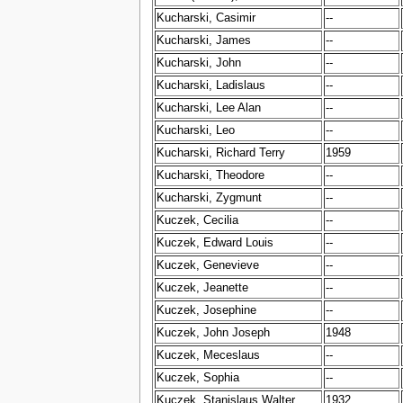
Kucharski, Casimir
--
Kucharski, James
--
Kucharski, John
--
Kucharski, Ladislaus
--
Kucharski, Lee Alan
--
Kucharski, Leo
--
Kucharski, Richard Terry
1959
Kucharski, Theodore
--
Kucharski, Zygmunt
--
Kuczek, Cecilia
--
Kuczek, Edward Louis
--
Kuczek, Genevieve
--
Kuczek, Jeanette
--
Kuczek, Josephine
--
Kuczek, John Joseph
1948
Kuczek, Meceslaus
--
Kuczek, Sophia
--
Kuczek, Stanislaus Walter
1932