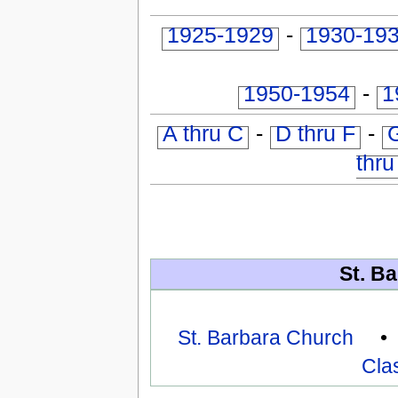
1925-1929
-
1930-19
1950-1954
-
1
A thru C
-
D thru F
-
G
thru
St. Ba
St. Barbara Church
Cla