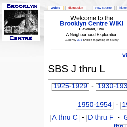
article
discussion
view source
histo
Welcome to the
Brooklyn Centre WIKI
Cleveland, Ohio
A Neighborhood Exploration
Currently
301
articles regarding its history
V
SBS J thru L
1925-1929
-
1930-19
1950-1954
-
1
A thru C
-
D thru F
-
G
thru