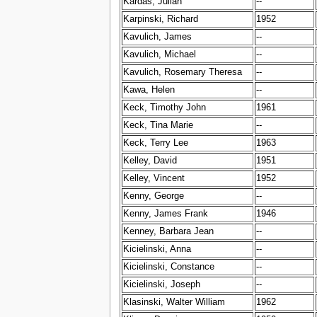
Kardas, Julian
--
Karpinski, Richard
1952
Kavulich, James
--
Kavulich, Michael
--
Kavulich, Rosemary Theresa
--
Kawa, Helen
--
Keck, Timothy John
1961
Keck, Tina Marie
--
Keck, Terry Lee
1963
Kelley, David
1951
Kelley, Vincent
1952
Kenny, George
--
Kenny, James Frank
1946
Kenney, Barbara Jean
--
Kicielinski, Anna
--
Kicielinski, Constance
--
Kicielinski, Joseph
--
Klasinski, Walter William
1962