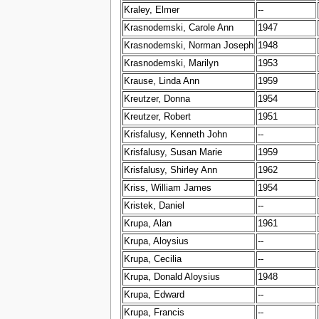
Kraley, Elmer
--
Krasnodemski, Carole Ann
1947
Krasnodemski, Norman Joseph
1948
Krasnodemski, Marilyn
1953
Krause, Linda Ann
1959
Kreutzer, Donna
1954
Kreutzer, Robert
1951
Krisfalusy, Kenneth John
--
Krisfalusy, Susan Marie
1959
Krisfalusy, Shirley Ann
1962
Kriss, William James
1954
Kristek, Daniel
--
Krupa, Alan
1961
Krupa, Aloysius
--
Krupa, Cecilia
--
Krupa, Donald Aloysius
1948
Krupa, Edward
--
Krupa, Francis
--