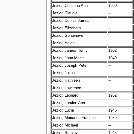
Jezior, Christine Ann
1960
Jezior, Claudia
--
Jezior, Dennis James
--
Jezior, Elizabeth
--
Jezior, Genevieve
--
Jezior, Helen
--
Jezior, James Henry
1962
Jezior, Joan Marie
1949
Jezior, Joseph Peter
--
Jezior, Julius
--
Jezior, Kathleen
--
Jezior, Lawrence
--
Jezior, Leonard
1952
Jezior, Loralee Ann
--
Jezior, Lucia
1945
Jezior, Marianne Frances
1959
Jezior, Michael
--
Jezior, Stanley
1945